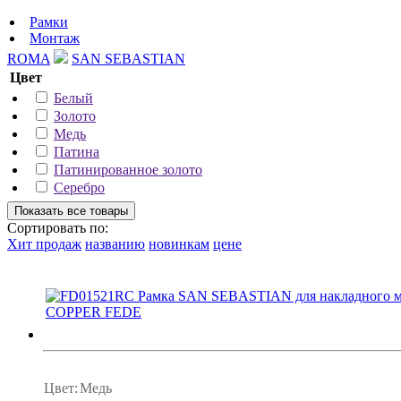
Рамки
Монтаж
ROMA
SAN SEBASTIAN
Цвет
Белый
Золото
Медь
Патина
Патинированное золото
Серебро
Сортировать по:
Хит продаж
названию
новинкам
цене
Цвет:
Медь